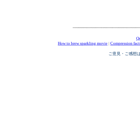
Q
How to brew sparkling movie
|
Compression fact
ご意見・ご感想