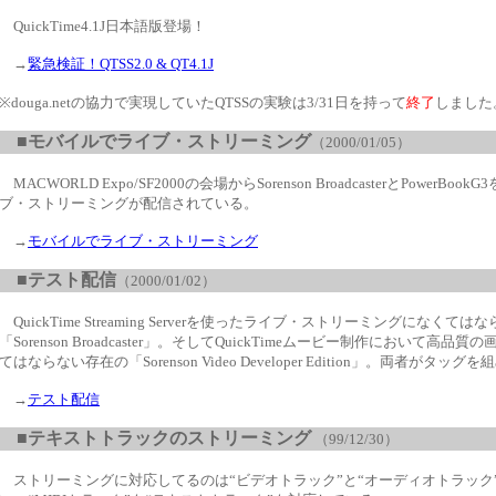
QuickTime4.1J日本語版登場！
→
緊急検証！QTSS2.0 & QT4.1J
※douga.netの協力で実現していたQTSSの実験は3/31日を持って
終了
しました
■
モバイルでライブ・ストリーミング
（
2000/01/05
）
MACWORLD Expo/SF2000の会場からSorenson BroadcasterとPowerBoo
ブ・ストリーミングが配信されている。
→
モバイルでライブ・ストリーミング
■
テスト配信
（
2000/01/02
）
QuickTime Streaming Serverを使ったライブ・ストリーミングになくて
「Sorenson Broadcaster」。そしてQuickTimeムービー制作において高品
てはならない存在の「Sorenson Video Developer Edition」。両者がタッグを組めば
→
テスト配信
■
テキストトラックのストリーミング
（
99/12/30
）
ストリーミングに対応してるのは“ビデオトラック”と“オーディオトラック