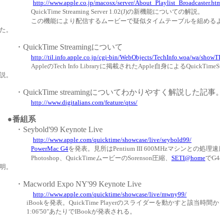
http://www.apple.co.jp/macosx/server/About_Playlist_Broadcaster.ht
QuickTime Streaming Server 1.02(J)の新機能についての解説。
この機能により配信するムービーで疑似タイムテーブルを組める
た。
・QuickTime Streamingについて
http://til.info.apple.co.jp/cgi-bin/WebObjects/TechInfo.woa/wa/show
AppleのTech Info Libraryに掲載されたApple自身によるQuickTimeS
説。
・QuickTime streamingについてわかりやすく解説した記事
http://www.digitalians.com/feature/qtss/
●
番組系
・Seybold'99 Keynote Live
http://www.apple.com/quicktime/showcase/live/seybold99/
PowerMac G4
を発表。見所はPentium III 600MHzマシンとの処
Photoshop、QuickTimeムービーのSorenson圧縮、
SETI@home
でG
明。
・Macworld Expo NY'99 Keynote Live
http://www.apple.com/quicktime/showcase/live/mwny99/
iBookを発表。QuickTime Playerのスライダーを動かすと該当時
1:06'50"あたりでIBookが発表される。