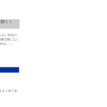
ionは効く！
はならない存在の
質の画像圧縮になく
.......。
要をまとめてあ