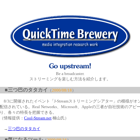
Be a broadcaster.
ストリーミングを楽しむ方法を紹介します。
■
三つ巴のタタカイ
（
2000/08/18
）
8/3に開催されたイベント「J-Streamストリーミングシアター」の模様が
配信されている。Real Networks、Microsoft、Appleの三者が自社技術の
り、各々の特長を把握できる。
（情報提供：
Cool-Stream.net
楠山氏）
→
三つ巴のタタカイ
■
気になるツール
（
2000/08/16
）