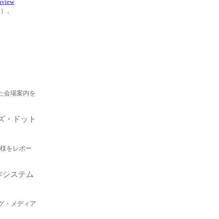
nview
語）。
交えた会場案内を
ンズ・ドット
模様をレポー
作システム
ング・メディア