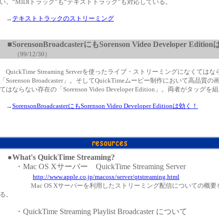
い。“MIDIトラック”も“テキストトラック”も対応している。
→
テキストトラックのストリーミング
■
SorensonBroadcasterにもSorenson Video Developer Edit
（
99/12/30
）
QuickTime Streaming Serverを使ったライブ・ストリーミングになくて
「Sorenson Broadcaster」。そしてQuickTimeムービー制作において高品
てはならない存在の「Sorenson Video Developer Edition」。両者がタッグを組めば
→
SorensonBroadcasterにもSorenson Video Developer Editionは効く！
●
What's QuickTime Streaming?
・Mac OS Xサーバー QuickTime Streaming Server
http://www.apple.co.jp/macosx/server/qtstreaming.html
Mac OS Xサーバーを利用したストリーミング配信についての概
る。
・QuickTime Streaming Playlist Broadcaster について