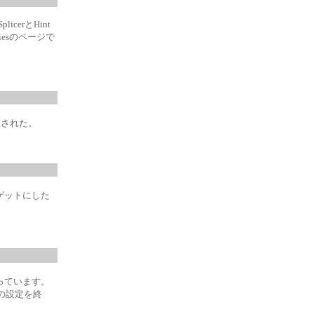
cerとHint
tiesのページで
が発表された
。
ゲットにした
っています。
の設定を終