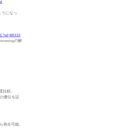
ml
ようになっ
TIL?id=60333
treamingの解
。
理速度比較。
4の優位を証
間から再生可能。