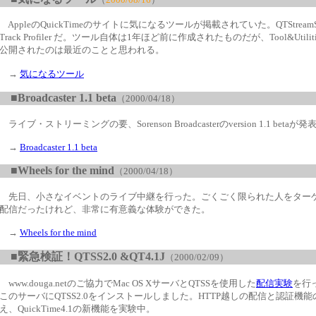
AppleのQuickTimeのサイトに気になるツールが掲載されていた。QTStreamSpli
Track Profiler だ。ツール自体は1年ほど前に作成されたものだが、Tool&Utili
公開されたのは最近のことと思われる。
→
気になるツール
■
Broadcaster 1.1 beta
（2000/04/18）
ライブ・ストリーミングの要、
Sorenson Broadcasterのversion 1.1 beta
→
Broadcaster 1.1 beta
■
Wheels for the mind
（2000/04/18）
先日、小さなイベントのライブ中継を行った。
ごくごく
限られた人をター
配信だったけれ
ど、非常に有意義な体験ができた。
→
Wheels for the mind
■
緊急検証！QTSS2.0 &QT4.1J
（
2000/02/09
）
www.douga.netのご協力でMac OS XサーバとQTSSを使用した
配信実験
を行
このサーバにQTSS2.0をインストールしました。HTTP越し
の配信と認証機能
え、QuickTime4.1の新機能を実験中。