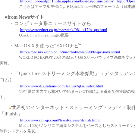
http://pubboardjpn1.info.apple.com/boards/jqtime.nsf/by+Topic?Ope
こちらはアップル主催によるQuickTime一般のフォーラム（日本
●
from Newsサイト
・コンピュータ系ニュースサイトから
http://www.zdnet.co.jp/macweek/9811/17/n_qts.html
QuickTime Sutreamingの概要
・Mac OS Xを使った“EXPOナビ”
http://mac.nikkeibp.co.jp/mac/hotnews/9909/wpc-navi.shtml
WORLD PC EXPOで20台のiMacとOS Xサーバでライブ画像を
実施。
・「QuickTime ストリーミング本格始動」（デジタリア
コム）
http://www.digitalians.com/feature/qtss/index.html
'99年夏に国内でも相次いで始まったQTSSによる番組配信実験の
ト。
世界初のインターネット・ストリーミング・メディア制
■
「iFinish」
http://www.imi-jp.com/NewsRelease/ifinish.html
Media100がノンリニア編集システムをベースとしたストリーミ
制作システムを発表。