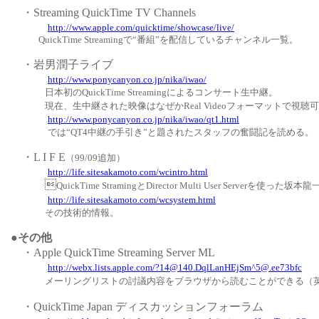
・Streaming QuickTime TV Channels
http://www.apple.com/quicktime/showcase/live/
QuickTime Streamingで“
番組”を
配信しているチャンネル一覧。
・岩男潤子ライブ
http://www.ponycanyon.co.jp/nika/iwao/
日本初のQuickTime Streamingによるコンサート生中継。
現在、生中継された映像はなぜかReal Videoフォーマットで視聴
http://www.ponycanyon.co.jp/nika/iwao/qt1.html
では“QT4中継の手引き”と題されたスタッフの奮闘記を読める。
・L I F E
（99/09追加）
http://life.sitesakamoto.com/wcintro.html

QuickTime StramingとDirector Multi User Serverを使った
http://life.sitesakamoto.com/wcsystem.html
その技術的情報。
●
その他
・Apple QuickTime Streaming Server ML
http://webx.lists.apple.com/?14@140.DqlLanHEjSm^5@.ee73bfc
メーリングリストの討議内容をブラウザから読むことができる（
・QuickTime Japan ディスカッションフォーラム