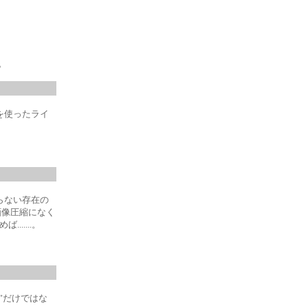
。
kG3を使ったライ
はならない存在の
質の画像圧縮になく
.......。
”だけではな