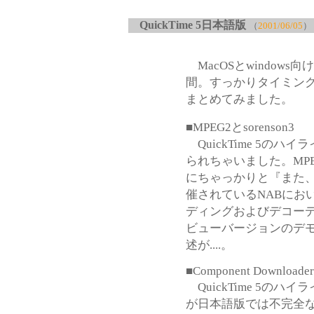
QuickTime 5日本語版
（
2001/06/05
）
MacOSとwindows向
間。すっかりタイミン
まとめてみました。
■MPEG2とsorenson3
QuickTime 5のハイ
られちゃいました。MP
にちゃっかりと『また
催されているNABにおい
ディングおよびデコーディ
ビューバージョンのデ
述が....。
■Component Downloader
QuickTime 5のハイラ
が日本語版では不完全