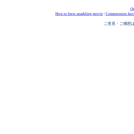
Q
How to brew sparkling movie
|
Compression fact
ご意見・ご感想