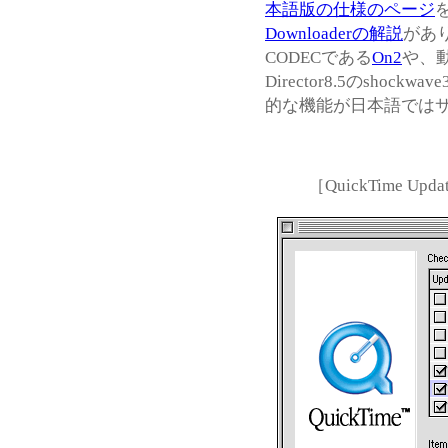
本語版の仕様のページ
Downloaderの解説
があ
CODECである
On2
や、
Director8.5のshoc
的な機能が日本語では
［QuickTime 