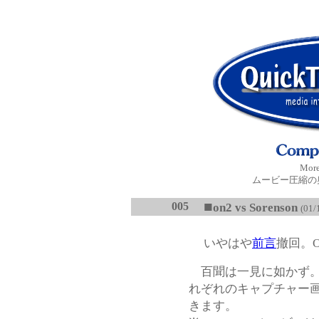
More
ムービー圧縮の
■
005
on2 vs Sorenson
(01/
いやはや
前言
撤回。
百聞は一見に如かず。
れぞれのキャプチャー
きます。