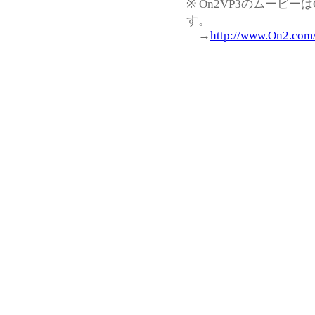
※ On2VP3のムービーは
す。
→
http://www.On2.com