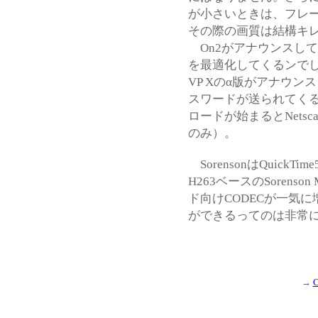
が小さいときは、フレ
その際の画質は結構キ
On2がアナウンスしてる
を最適化してくるンで
VP Xのα版がアナウ
スワードが送られてく
ロードが始まるとNetscap
のみ）。
SorensonはQuickTi
H263ベースのSoren
ド向けCODECが一気
ができるってのは非常
→
C