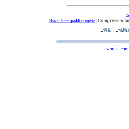
Q
Compression fa
How to brew sparkling movie
|
ご意見・ご感想
works
|
com