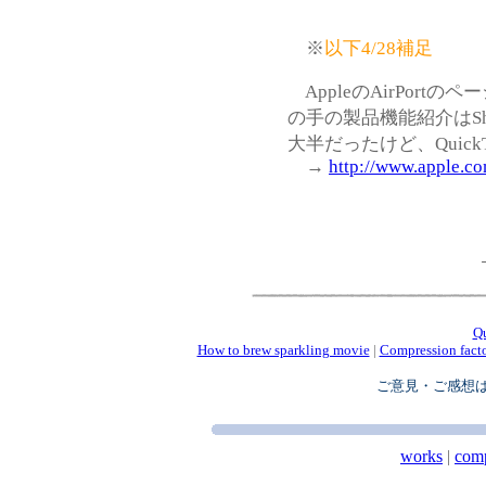
※
以下4/28補足
AppleのAirPort
の手の製品機能紹介はShoc
大半だったけど、Quic
→
http://www.apple.co
Q
How to brew sparkling movie
|
Compression fact
ご意見・ご感想
works
|
com