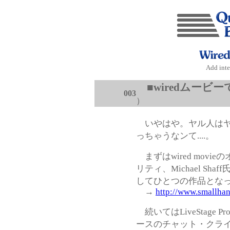
Add inte
■
wiredムービ
003
）
いやはや。ヤル人はヤル
っちゃうなンて....。
まずはwired movieの
リティ、Michael Sh
してひとつの作品とな
→
http://www.smallhan
続いてはLiveStage 
ースのチャット・クライアント