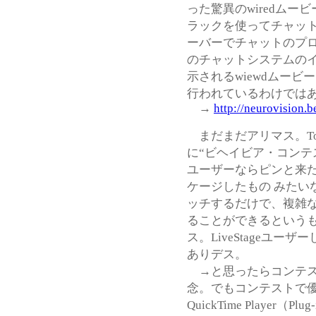
った驚異のwiredムービ
ラックを使ってチャッ
ーバーでチャットのプロ
のチャットシステムのインタ
示されるwiewdムービー
行われているわけでは
→
http://neurovision.
まだまだアリマス。Totall
に“ビヘイビア・コンテス
ユーザーならピンと来
ケージしたもの みたい
ッチするだけで、複雑
ることができるという
ス。LiveStageユ
ありデス。
→と思ったらコンテス
念。でもコンテストで
QuickTime Player