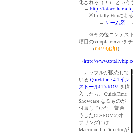
化される（！） という
→
http://totoro.berke
※Tottally Hipによ
→
ゲーム系
※その後コンテストの
項目のsample movie
（
04/28追加
）
→
http://www.totallyhip
アップルが販売して
いる
Quicktime 4.1イン
ストールCD-ROM
を購
入したら、QuickTime
Showcase なるものが
付属していた。普通 こ
うしたCD-ROMのオー
サリングには
Macromedia Directorが