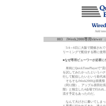
Add inte
003
iWeek2000専用viewer
（
5/4～6日に大阪で開催されてい
リーミングで配信する際に使用し
■なぜ専用ビューワーが必要に
単純にQuickTimePlay
を試してみたかったというハナ
行して配信したいという前代未
そもそもiWeek2000は前
（同12階）、アップル原田社長
階）と独立した4会場で行われ
流す予定もあったのだ。
なんて大げさに書いてしまっ
も普通に行われてきた。違うの