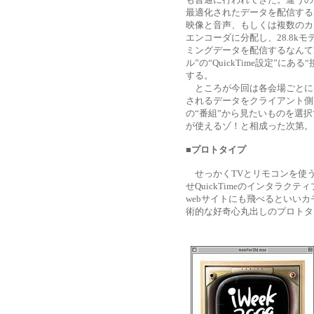
最適化されたデータを配信する
映像と音声、もしくは複数のカ
エンコーダに分配し、28.8kモデム
ミングデータを配信するなんて
ル”の“QuickTime設定”
する。
ところが今回は各会場ごとに
されるデータをクライアント側
の“番組”から見たいものを選
が使えるゾ！と相成った次第。
■プロトタイプ
せっかくTVとリモコンを使
せQuickTimeのインタラ
webサイトにも飛べるといい
術的な好奇心丸出しのプロトタイプ