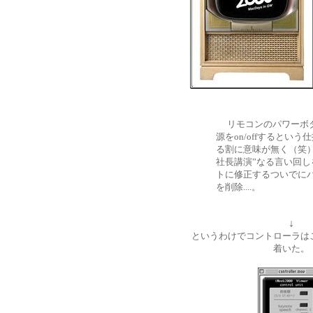
リモコンのパワーボタ
源をon/offするとい
る割に意味が無く（笑）
社長講演”なる言い回し
トに修正するついでに
を削除....。
↓
というわけでコントローラは
着い
た。