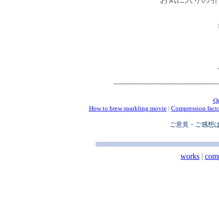
Ma
Q
How to brew sparkling movie
|
Compression fact
ご意見・ご感想
works
|
com