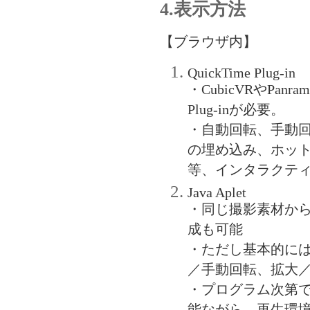
4.表示方法
【ブラウザ内】
QuickTime Plug-in
・CubicVRやPanr
Plug-inが必要。
・自動回転、手動
の埋め込み、ホッ
等、インタラクテ
Java Aplet
・同じ撮影素材からj
成も可能
・ただし基本的に
／手動回転、拡大
・プログラム次第