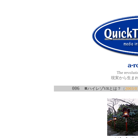
The revolut
現実から生ま
006
■
ハイレゾVRとは？
（
2003/0