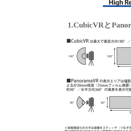
1.CubicVRとPano