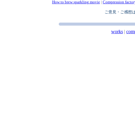
How to brew sparkling movie
|
Compression factor
ご意見・ご感想
works
|
com