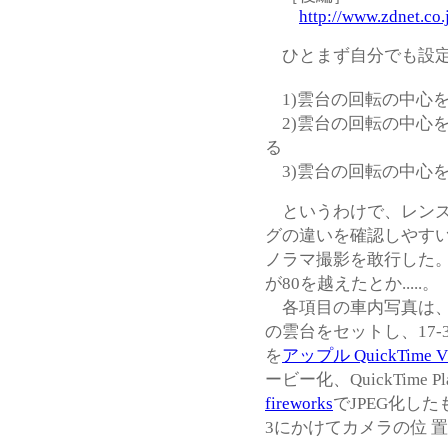
http://www.zdnet.co
ひとまず自分でも設定
1)雲台の回転の中心
2)雲台の回転の中心
る
3)雲台の回転の中心
というわけで、レンズ
グの違いを確認しやす
ノラマ撮影を敢行した
が80を越えたとか.....。
各項目の車内写真は、
の雲台をセットし、17-
を
アップル QuickTime VR 
ービー化、QuickTime 
fireworks
でJPEG化し
3にかけてカメラの位 