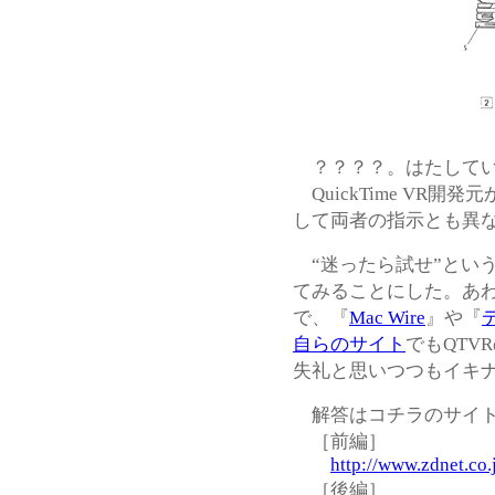
？？？？。はたしてい
QuickTime VR
して両者の指示とも異な
“迷ったら試せ”とい
てみることにした。あ
で、『
Mac Wire
』や『
自らのサイト
でもQTV
失礼と思いつつもイキ
解答はコチラのサイト
［前編］
http://www.zdnet.co
［後編］