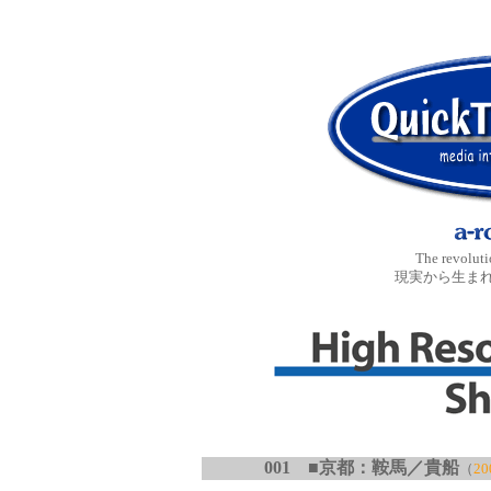
The revolut
現実から生ま
001
■
京都：鞍馬／貴船
（
20