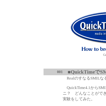
Gu
■
QuickTimeでS
001
RealのすなるSMILな
QuickTime4.1か
ニ？ どんなことがで
実験をしてみた。