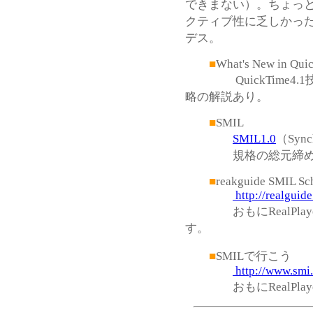
できまない）。ちょっ
クティブ性に乏しかった
デス。
■
What's New in Qui
QuickTime4.
略の解説あり。
■
SMIL
SMIL1.0
（Synch
規格の総元締め（
■
reakguide SMIL Sc
http://realguid
おもにRealPlay
す。
■
SMILで行こう
http://www.smi.
おもにRealPlaye