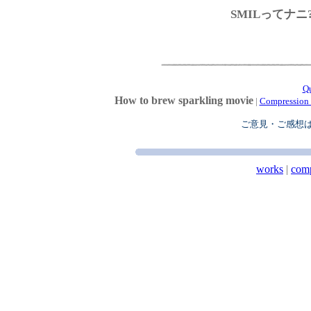
SMILってナニ
Q
How to brew sparkling movie
|
Compression 
ご意見・ご感想
works
|
com