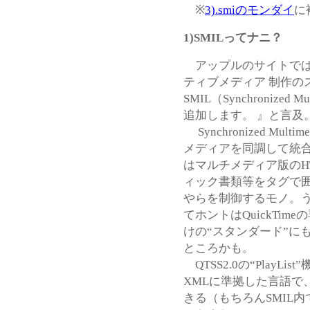
※
3).smiのモンダイ
に
1)SMILってナニ？
アップルのサイトではQu
ティブメディア 制作の
SMIL（Synchronized M
追加します。 』と言及
Synchronized Multi
メディアを同調して統
はマルチメディア版のH
ィック書類等をタグで囲
やらを制御するモノ。
てホントはQuickTi
けの“スタンダード”にも
ところかも。
QTSS2.0の“PlayL
XMLに準拠した言語で、Rea
きる（もちろんSMIL内で